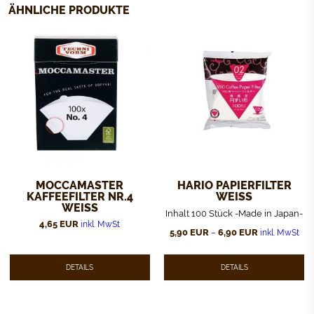
ÄHNLICHE PRODUKTE
MOCCAMASTER
HARIO PAPIERFILTER
KAFFEEFILTER NR.4
WEISS
WEISS
Inhalt 100 Stück -Made in Japan-
4,65
EUR
inkl. MwSt
5,90
EUR
6,90
EUR
–
inkl. MwSt
Dieses
Produkt
weist
DETAILS
DETAILS
mehrere
Varianten
auf.
Die
Optionen