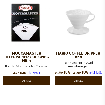
können
auf
der
Produktseite
gewählt
werden
MOCCAMASTER
HARIO COFFEE DRIPPER
FILTERPAPIER CUP ONE –
V60
NR. 1
Der Klassiker in zwei
Ausführungen
Für die Moccamaster Cup one
19,80
EUR
23,90
EUR
4,25
EUR
–
inkl. MwSt
inkl. MwSt
Dieses
Produkt
DETAILS
DETAILS
weist
mehrere
Varianten
auf.
Die
Optionen
können