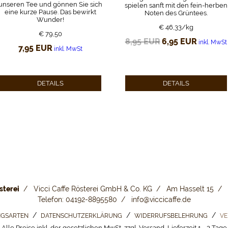
unseren Tee und gönnen Sie sich
spielen sanft mit den fein-herben
eine kurze Pause. Das bewirkt
Noten des Grüntees.
Wunder!
€ 46,33/kg
€ 79,50
8,95
EUR
Ursprünglicher
6,95
EUR
Aktueller
inkl. MwSt
Preis
Preis
7,95
EUR
inkl. MwSt
war:
ist:
8,95 EUR
6,95 EUR.
DETAILS
DETAILS
sterei
Vicci Caffe Rösterei GmbH & Co. KG
Am Hasselt 15
Telefon: 04192-8895580
info@viccicaffe.de
GSARTEN
DATENSCHUTZERKLÄRUNG
WIDERRUFSBELEHRUNG
VE
Alle Preise inkl. der gesetzlichen MwSt, zzgl. Versand, Lieferzeit 1 - 3 Tage