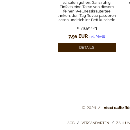
schlafen gehen. Ganz ruhig.
Einfach eine Tasse von diesem
feinen Wellnesskräutertee
trinken, den Tag Revue passieren
lassen und sich ins Bett kuscheln.
€ 79,50/kg
7,95
EUR
inkl. MwSt
DETAILS
© 2026
vicci caffe Rö
AGB
VERSANDARTEN
ZAHLUN