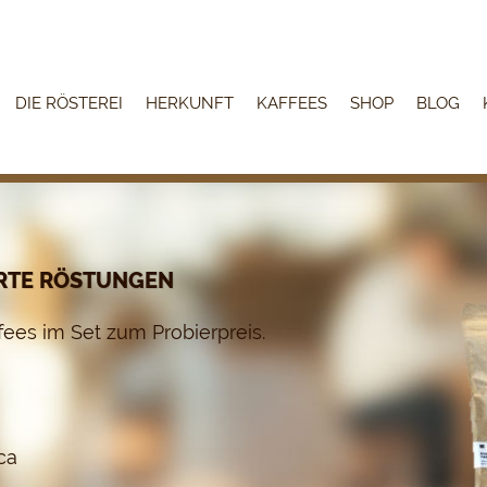
DIE RÖSTEREI
HERKUNFT
KAFFEES
SHOP
BLOG
IERTE RÖSTUNGEN
fees im Set zum Probierpreis.
ca