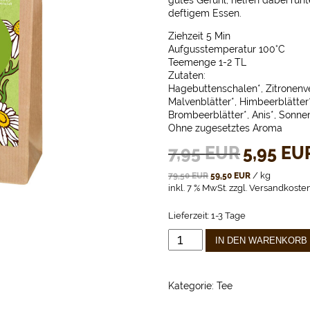
gutes Gefühl, helfen dabei ru
deftigem Essen.
Ziehzeit 5 Min
Aufgusstemperatur 100°C
Teemenge 1-2 TL
Zutaten:
Hagebuttenschalen*, Zitronenve
Malvenblätter*, Himbeerblätter*,
Brombeerblätter*, Anis*, Sonn
Ohne zugesetztes Aroma
7,95
EUR
5,95
EU
Ursprüngliche
Preis
war:
/
kg
79,50
EUR
59,50
EUR
7,95 EUR
inkl. 7 % MwSt.
zzgl.
Versandkoste
Lieferzeit:
1-3 Tage
KRÄUTERTEE
IN DEN WARENKORB
HEIMATKRÄUTER
100
G
Kategorie:
Tee
MENGE