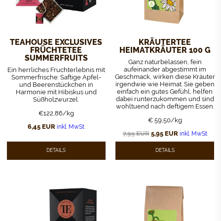
TEAHOUSE EXCLUSIVES
KRÄUTERTEE
FRÜCHTETEE
HEIMATKRÄUTER 100 G
SUMMERFRUITS
Ganz naturbelassen, fein
aufeinander abgestimmt im
Ein herrliches Fruchterlebnis mit
Geschmack, wirken diese Kräuter
Sommerfrische: Saftige Apfel-
irgendwie wie Heimat. Sie geben
und Beerenstückchen in
einfach ein gutes Gefühl, helfen
Harmonie mit Hibiskus und
dabei runterzukommen und sind
Süßholzwurzel.
wohltuend nach deftigem Essen.
€122,86/kg
€ 59,50/kg
6,45
EUR
inkl. MwSt
Ursprünglicher
Aktueller
7,95
EUR
5,95
EUR
inkl. MwSt
Preis
Preis
war:
ist:
7,95 EUR
5,95 EUR.
DETAILS
DETAILS