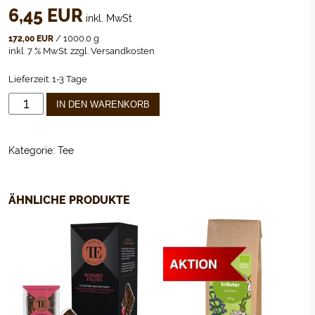
6,45
EUR
inkl. MwSt
/
1000.0
g
172,00
EUR
inkl. 7 % MwSt.
zzgl.
Versandkosten
Lieferzeit:
1-3 Tage
TEAHOUSE
IN DEN WARENKORB
EXCLUSIVES
PURE
CAMOMILE
Kategorie:
Tee
MENGE
ÄHNLICHE PRODUKTE