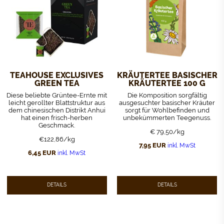
TEAHOUSE EXCLUSIVES
KRÄUTERTEE BASISCHER
GREEN TEA
KRÄUTERTEE 100 G
Diese beliebte Grüntee-Ernte mit
Die Komposition sorgfältig
leicht gerollter Blattstruktur aus
ausgesuchter basischer Kräuter
dem chinesischen Distrikt Anhui
sorgt für Wohlbefinden und
hat einen frisch-herben
unbekümmerten Teegenuss.
Geschmack.
€ 79,50/kg
€122,86/kg
7,95
EUR
inkl. MwSt
6,45
EUR
inkl. MwSt
DETAILS
DETAILS