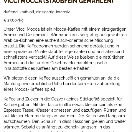
VICCI MOCCA (STAUBFEIN GEMAHLEN)
duftend, kraftvoll, einzigartig-intensiv
€ 27,80/kg
Unser Vicci Mocca ist ein Mocca-Kaffee mit einem
einzigartigen
Aroma und Geschmack. Wir haben aus sorgfältig ausgewählten
Arabica-Bohnen eine authentisch-orientalische Mischung
erstellt. Die Kaffeebohnen werden schonend geröstet und in
einer speziellen Mühle staubfein-gemahlen und anschliessend
schnellstens verpackt! Auf diese Weise bleiben die natürlichen
Aromen und die für den Geschmack charakteristische
Inhaltsstoffe des Kaffees am besten erhalten.
Wir bieten diesen Kaffee ausschließlich gemahlen an, da die
Mahlung eine erhebliche Rolle bei der korrekten Zubereitung
eines Mocca-Kaffees spielt.
Kaffee und Zucker in die Cezve (kleines Stielgefäß speziell für
Kaffee) geben. Mit der Tasse (sollte etwas kleiner sein als eine
Espresso Tasse) Wasser abmessen und dazufügen. Rühren und
auf kleiner Flamme langsam wärmen. Der Kaffee wird langsam
aufschäumen. Den Schaum in dass Tässchen gießen und weiter
wärmen. Sobald es anfängt zu köcheln, langsam in das