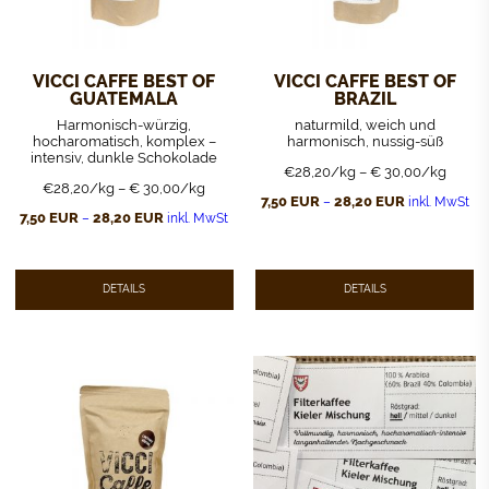
VICCI CAFFE BEST OF
VICCI CAFFE BEST OF
GUATEMALA
BRAZIL
Harmonisch-würzig,
naturmild, weich und
hocharomatisch, komplex –
harmonisch, nussig-süß
intensiv, dunkle Schokolade
€28,20/kg – € 30,00/kg
€28,20/kg – € 30,00/kg
7,50
EUR
28,20
EUR
–
inkl. MwSt
7,50
EUR
28,20
EUR
–
inkl. MwSt
Dieses
Produkt
Dieses
weist
Produkt
mehrere
weist
Varianten
mehrere
DETAILS
DETAILS
auf.
Varianten
Die
auf.
Optionen
Die
können
Optionen
auf
können
der
auf
Produktseite
der
gewählt
Produktseite
werden
gewählt
werden