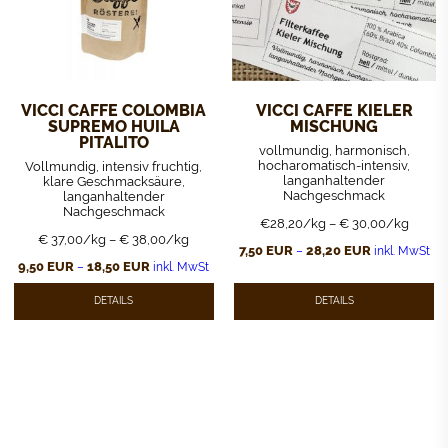
VICCI CAFFE COLOMBIA
VICCI CAFFE KIELER
SUPREMO HUILA
MISCHUNG
PITALITO
vollmundig, harmonisch,
hocharomatisch-intensiv,
Vollmundig, intensiv fruchtig,
langanhaltender
klare Geschmacksäure,
Nachgeschmack
langanhaltender
Nachgeschmack
€28,20/kg – € 30,00/kg
€ 37,00/kg – € 38,00/kg
7,50
EUR
28,20
EUR
–
inkl. MwSt
9,50
EUR
18,50
EUR
–
inkl. MwSt
Dieses
Produkt
Dieses
weist
Produkt
DETAILS
DETAILS
mehrere
weist
Varianten
mehrere
auf.
Varianten
Die
auf.
Optionen
Die
können
Optionen
auf
können
der
auf
Produktseite
der
gewählt
Produktseite