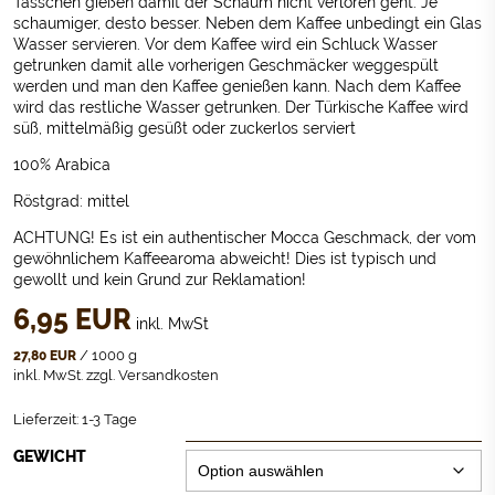
Tässchen gießen damit der Schaum nicht verloren geht. Je
schaumiger, desto besser. Neben dem Kaffee unbedingt ein Glas
Wasser servieren. Vor dem Kaffee wird ein Schluck Wasser
getrunken damit alle vorherigen Geschmäcker weggespült
werden und man den Kaffee genießen kann. Nach dem Kaffee
wird das restliche Wasser getrunken. Der Türkische Kaffee wird
süß, mittelmäßig gesüßt oder zuckerlos serviert
100% Arabica
Röstgrad: mittel
ACHTUNG! Es ist ein authentischer Mocca Geschmack, der vom
gewöhnlichem Kaffeearoma abweicht! Dies ist typisch und
gewollt und kein Grund zur Reklamation!
6,95
EUR
inkl. MwSt
/
1000
g
27,80
EUR
inkl. MwSt.
zzgl.
Versandkosten
Lieferzeit:
1-3 Tage
GEWICHT