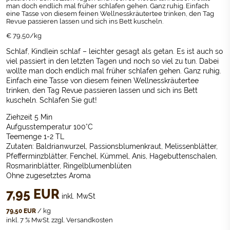
man doch endlich mal früher schlafen gehen. Ganz ruhig. Einfach
eine Tasse von diesem feinen Wellnesskräutertee trinken, den Tag
Revue passieren lassen und sich ins Bett kuscheln.
€ 79,50/kg
Schlaf, Kindlein schlaf – leichter gesagt als getan. Es ist auch so
viel passiert in den letzten Tagen und noch so viel zu tun. Dabei
wollte man doch endlich mal früher schlafen gehen. Ganz ruhig.
Einfach eine Tasse von diesem feinen Wellnesskräutertee
trinken, den Tag Revue passieren lassen und sich ins Bett
kuscheln. Schlafen Sie gut!
Ziehzeit 5 Min
Aufgusstemperatur 100°C
Teemenge 1-2 TL
Zutaten:
Baldrianwurzel, Passionsblumenkraut, Melissenblätter,
Pfefferminzblätter, Fenchel, Kümmel, Anis, Hagebuttenschalen,
Rosmarinblätter, Ringelblumenblüten
Ohne zugesetztes Aroma
7,95
EUR
inkl. MwSt
/
kg
79,50
EUR
inkl. 7 % MwSt.
zzgl.
Versandkosten