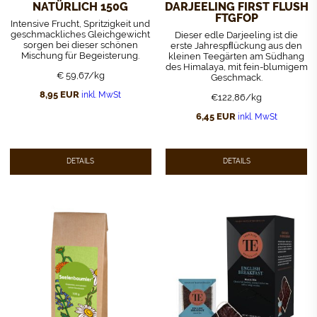
NATÜRLICH 150G
DARJEELING FIRST FLUSH
FTGFOP
Intensive Frucht, Spritzigkeit und
geschmackliches Gleichgewicht
Dieser edle Darjeeling ist die
sorgen bei dieser schönen
erste Jahrespﬂückung aus den
Mischung für Begeisterung.
kleinen Teegärten am Südhang
des Himalaya, mit fein-blumigem
€ 59,67/kg
Geschmack.
8,95
EUR
inkl. MwSt
€122,86/kg
6,45
EUR
inkl. MwSt
DETAILS
DETAILS